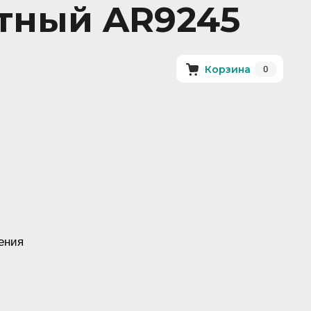
тный AR9245
0
Корзина
ения