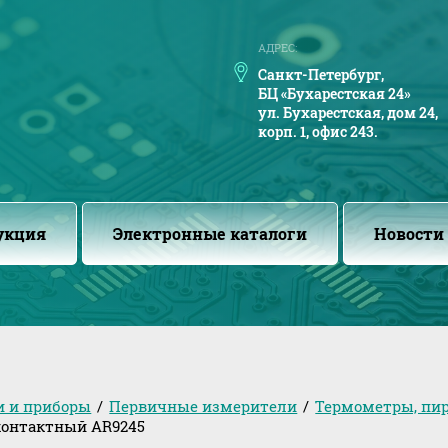
АДРЕС:
Санкт-Петербург,
БЦ «Бухарестская 24»
ул. Бухарестская, дом 24,
корп. 1, офис 243.
укция
Электронные каталоги
Новости
и и приборы
/
Первичные измерители
/
Термометры, пи
онтактный AR9245