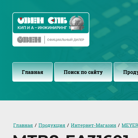
Главная
Поиск по сайту
Прод
Главная
/
Продукция
/
Интернет-Магазин
/
MEYER