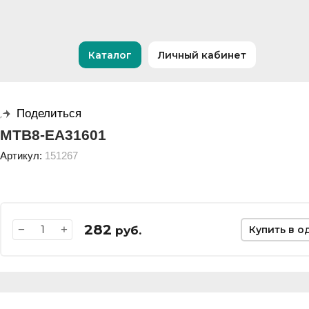
Каталог
Личный кабинет
Поделиться
MTB8-EA31601
Артикул:
151267
282
−
+
руб.
Купить в о