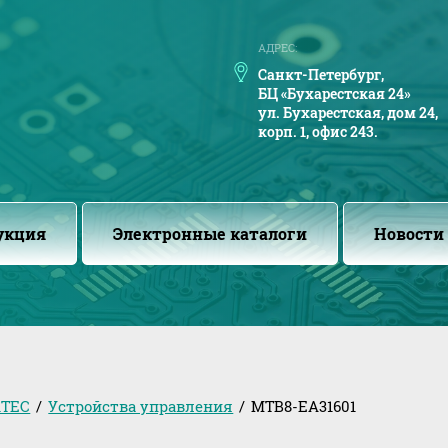
АДРЕС:
Санкт-Петербург,
БЦ «Бухарестская 24»
ул. Бухарестская, дом 24,
корп. 1, офис 243.
укция
Электронные каталоги
Новости
TEC
/
Устройства управления
/
MTB8-EA31601