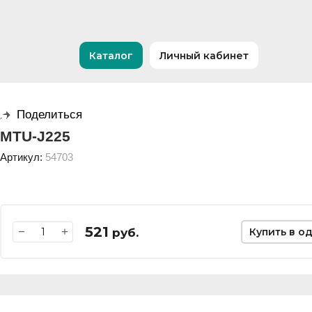
Каталог
Личный кабинет
Поделиться
MTU-J225
Артикул:
54703
521
−
+
руб.
Купить в о