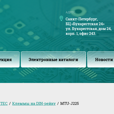
АДРЕС:
Санкт-Петербург,
БЦ «Бухарестская 24»
ул. Бухарестская, дом 24,
корп. 1, офис 243.
укция
Электронные каталоги
Новости
TEC
/
Клеммы на DIN-рейку
/
MTU-J225