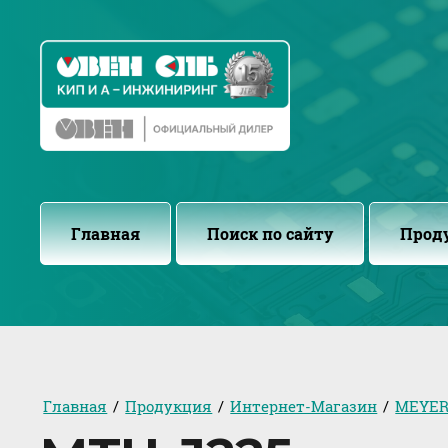
Главная
Поиск по сайту
Прод
Главная
/
Продукция
/
Интернет-Магазин
/
MEYER