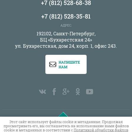
+7 (812) 528-68-38
+7 (812) 528-35-81
АДРЕС:
192102, Санкт-Петербург,
БЦ «Бухарестская 24»
ул. Бухарестская, дом 24, корп. 1, офис 243.
НАПИШИТЕ
НАМ
Этот сайт использует файлы cookie и метаданные. Продолжая
Copyright © 2011 - 2026 ОВЕН СПБ
просматривать его, вы соглашаетесь на использование нами файлов
cookie и метаданных в соответствии с
Политикой обработки файлов