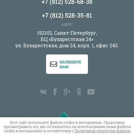
+7 (812) 528-68-38
+7 (812) 528-35-81
АДРЕС:
192102, Санкт-Петербург,
БЦ «Бухарестская 24»
ул. Бухарестская, дом 24, корп. 1, офис 243.
НАПИШИТЕ
НАМ
Этот сайт использует файлы cookie и метаданные. Продолжая
Copyright © 2011 - 2026 ОВЕН СПБ
просматривать его, вы соглашаетесь на использование нами файлов
cookie и метаданных в соответствии с
Политикой обработки файлов