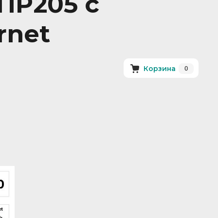
ПР205 с
rnet
0
Корзина