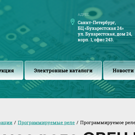
АДРЕС:
Санкт-Петербург,
БЦ «Бухарестская 24»
ул. Бухарестская, дом 24,
корп. 1, офис 243.
укция
Электронные каталоги
Новости
зации
/
Программируемые реле
/
Программируемое реле