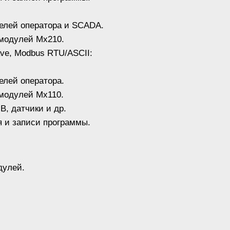
елей оператора и SCADA.
модулей Мх210.
ave, Modbus RTU/ASCII:
елей оператора.
модулей Мх110.
, датчики и др.
 и записи программы.
дулей.