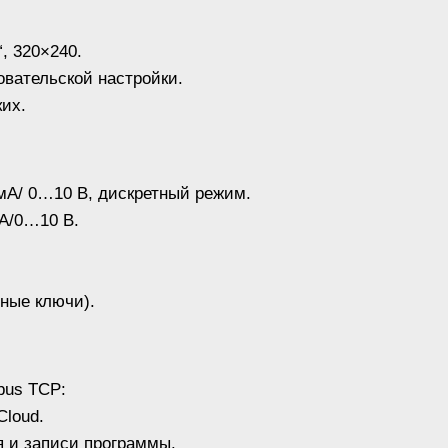
, 320×240.
овательской настройки.
ких.
мА/ 0…10 В, дискретный режим.
А/0…10 В.
рные ключи).
bus TCP:
Cloud.
 и записи программы.